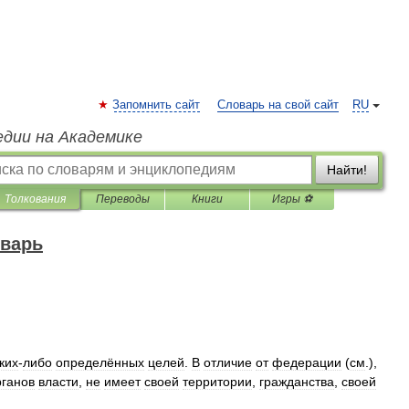
Запомнить сайт
Словарь на свой сайт
RU
едии на Академике
Найти!
Толкования
Переводы
Книги
Игры ⚽
оварь
ких
-
либо
определённых
целей
.
В
отличие
от
федерации
(
см
.),
рганов
власти
,
не
имеет
своей
территории
,
гражданства
,
своей