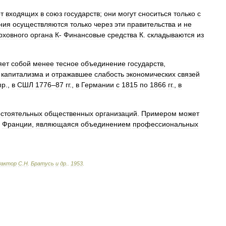
т
входящих
в
союз
государств
;
они
могут
сноситься
только
с
ния
осуществляются
только
через
эти
правительства
и
не
рховного
органа
К
-
Финансовые
средства
К
.
складываются
из
яет
собой
менее
тесное
объединение
государств
,
капитализма
и
отражавшее
слабость
экономических
связей
пр
.,
в
СШЛ
1776
–
87
гг
.,
в
Германии
с
1815
по
1866
гг
.,
в
стоятельных
общественных
организаций
.
Примером
может
Франции
,
являющаяся
объединением
профессиональных
дактор
С
.
Н
.
Братусь
и
др
.
.
1953
.