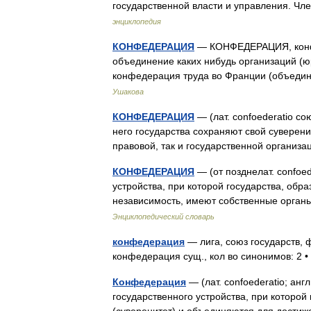
государственной власти и управления. 
энциклопедия
КОНФЕДЕРАЦИЯ
— КОНФЕДЕРАЦИЯ, конфеде
объединение каких нибудь организаций (ю
конфедерация труда во Франции (объеди
Ушакова
КОНФЕДЕРАЦИЯ
— (лат. confoederatio с
него государства сохраняют свой суверени
правовой, так и государственной орган
КОНФЕДЕРАЦИЯ
— (от позднелат. confoe
устройства, при которой государства, о
независимость, имеют собственные орган
Энциклопедический словарь
конфедерация
— лига, союз государств,
конфедерация сущ., кол во синонимов: 2 
Конфедерация
— (лат. confoederatio; анг
государственного устройства, при которой