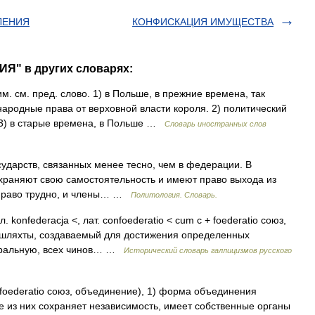
ЛЕНИЯ
КОНФИСКАЦИЯ ИМУЩЕСТВА
Я" в других словарях:
тим. см. пред. слово. 1) в Польше, в прежние времена, так
ародные права от верховной власти короля. 2) политический
 3) в старые времена, в Польше …
Словарь иностранных слов
сударств, связанных менее тесно, чем в федерации. В
храняют свою самостоятельность и имеют право выхода из
о право трудно, и члены… …
Политология. Словарь.
ол. konfederacja <, лат. confoederatio < cum с + foederatio союз,
 шляхты, создаваемый для достижения определенных
неральную, всех чинов… …
Исторический словарь галлицизмов русского
oederatio союз, объединение), 1) форма объединения
е из них сохраняет независимость, имеет собственные органы