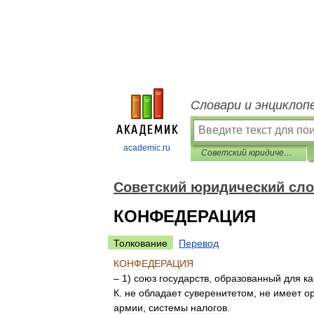
Словари и энциклоп
academic.ru
Советский юридический словарь
Советский юридический сл
КОНФЕДЕРАЦИЯ
Толкование
Перевод
КОНФЕДЕРАЦИЯ
–
1
)
союз
государств
,
образованный
для
ка
К
.
не
обладает
суверенитетом
,
не
имеет
о
армии
,
системы
налогов
.