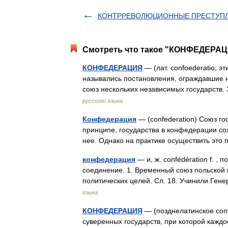
КОНТРРЕВОЛЮЦИОННЫЕ ПРЕСТУП
Смотреть что такое "КОНФЕДЕРАЦИ
КОНФЕДЕРАЦИЯ
— (лат. confoederatio; э
назывались постановления, ограждавшие н
союз нескольких независимых государств.
русского языка
Конфедерация
— (confederation) Союз го
принципе, государства в конфедерации со
нее. Однако на практике осуществить эт
конфедерация
— и, ж. confédération f. , п
соединение. 1. Временный союз польской
политических целей. Сл. 18. Учинили Ге
языка
КОНФЕДЕРАЦИЯ
— (позднелатинское conf
суверенных государств, при которой каждо