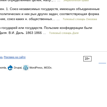
ижения определенных целей, напр.,… …
Энциклопедия права
н. 1. Союз независимых государств, имеющих объединенные
олитических и нек рых других задач; соответствующая форма
нение, союз каких н. общественных… …
Толковый словарь Ожегова
з государей или государств. Польские конфедерации были
Даля. В.И. Даль. 1863 1866 …
Толковый словарь Даля
ка
,
Реклама на сайте
18+
omla,
Drupal,
WordPress, MODx.