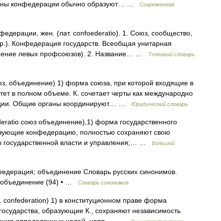
Члены конфедерации обычно образуют… …
Современная
рации, жен. (лат. confoederatio). 1. Союз, сообщество,
р.). Конфедерация государств. Всеобщая унитарная
нение левых профсоюзов). 2. Название… …
Толковый словарь
оюз, объединение) 1) форма союза, при которой входящие в
тет в полном объеме. К. сочетает черты как международно
изации. Общие органы координируют… …
Юридический словарь
deratio союз объединение),1) форма государственного
бразующие конфедерацию, полностью сохраняют свою
ы государственной власти и управления;… …
Большой
 федерация; объединение Словарь русских синонимов.
• объединение (94) • …
Словарь синонимов
л. confederation) 1) в конституционном праве форма
 государства, образующие К., сохраняют независимость