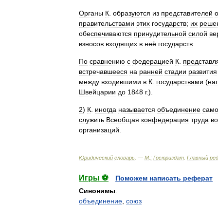
Органы
К
.
образуются
из
представителей
о
правительствами
этих
государств
;
их
реше
обеспечиваются
принудительной
силой
ве
взносов
входящих
в
неё
государств
.
По
сравнению
с
федерацией
К
.
представл
встречавшееся
на
ранней
стадии
развития
между
входившими
в
К
.
государствами
(
на
Швейцарии
до
1848
г
.).
2
)
К
.
иногда
называется
объединение
само
служить
Всеобщая
конфедерация
труда
во
организаций
.
Юридический
словарь
. —
М
.
:
Госюриздат
.
Главный
ре
Игры ⚽
Поможем написать реферат
Синонимы
:
объединение
,
союз